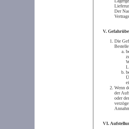
Lagerge
Lieferu
Der Nac
Vertrag
V. Gefahrüb
Die Gefa
Bestelle
b
z
W
L
b
Ü
e
Wenn de
der Auf
oder de
verzöge
Annahme
VI. Aufstell