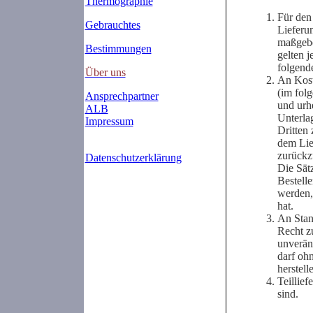
Thermographie
Für den
Gebrauchtes
Lieferun
maßgebe
Bestimmungen
gelten j
folgende
Über uns
An Kost
(im folg
Ansprechpartner
und urh
ALB
Unterla
Impressum
Dritten
dem Lief
zurückz
Datenschutzerklärung
Die Sät
Bestell
werden,
hat.
An Stand
Recht z
unverän
darf oh
herstell
Teillief
sind.