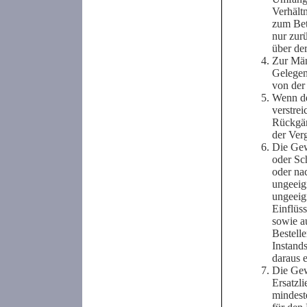
Verhält
zum Bet
nur zur
über de
Zur Män
Gelegen
von der
Wenn de
verstre
Rückgän
der Ver
Die Gew
oder Sc
oder na
ungeeig
ungeeig
Einflüss
sowie a
Bestell
Instand
daraus 
Die Gew
Ersatzli
mindest