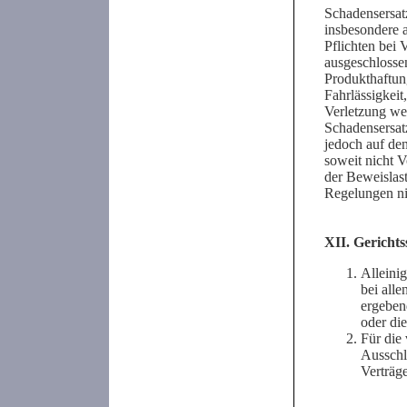
Schadensersat
insbesondere a
Pflichten bei
ausgeschlossen
Produkthaftung
Fahrlässigkeit
Verletzung wes
Schadensersatz
jedoch auf de
soweit nicht V
der Beweislast
Regelungen ni
XII. Gerichts
Alleinig
bei alle
ergeben
oder die
Für die
Ausschl
Verträg