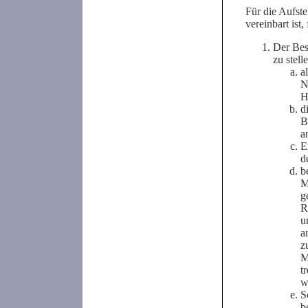
Für die Aufste
vereinbart ist
Der Bes
zu stell
a
N
H
d
B
a
E
d
b
M
g
R
u
a
z
M
t
w
S
b