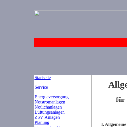
Startseite
Allg
Service
Energieversorgung
für
Notstromanlagen
Notlichanlagen
Lüftungsanlagen
ZSV-Anlagen
Planung
I. Allgemein