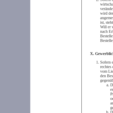
wirtsch
veränder
wird de
angemess
ist, ste
Will er
nach Er
Bestell
Bestelle
X. Gewerblic
Sofern 
rechtes
vom Lie
den Best
gegenüb
D
e
P
o
a
g
D