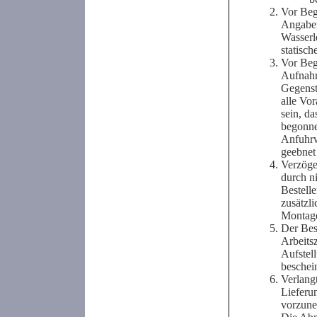
Vor Beg
Angaben
Wasserl
statisc
Vor Beg
Aufnahm
Gegenst
alle Vor
sein, d
begonne
Anfuhrw
geebnet
Verzöge
durch n
Bestell
zusätzli
Montage
Der Bes
Arbeits
Aufstel
beschei
Verlang
Lieferu
vorzuneh