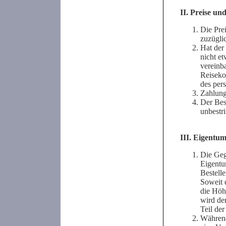
II. Preise u
Die Pre
zuzügli
Hat der
nicht et
vereinb
Reiseko
des per
Zahlunge
Der Bes
unbestri
III. Eigentu
Die Geg
Eigentu
Bestell
Soweit d
die Höh
wird de
Teil der
Während