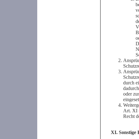
b
v
s
d
V
B
o
D
N
S
Ansprüc
Schutzre
Ansprüc
Schutzr
durch e
dadurch
oder zu
eingeset
Weiterg
Art. XI
Recht d
XI. Sonstige