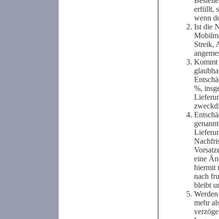
Bestell
erfüllt,
wenn de
Ist die 
Mobilma
Streik, 
angemes
Kommt de
glaubhaf
Entschä
%, insg
Lieferu
zweckdi
Entschäd
genannt
Lieferu
Nachfris
Vorsatz
eine Än
hiermit
nach fr
bleibt u
Werden 
mehr al
verzöge