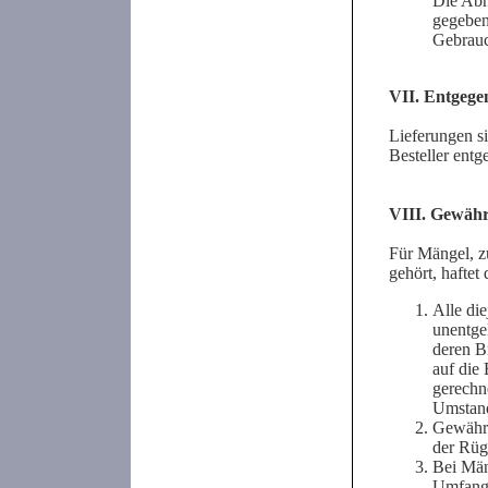
Die Abna
gegeben
Gebrau
VII. Entgeg
Lieferungen s
Besteller ent
VIII. Gewähr
Für Mängel, z
gehört, haftet 
Alle di
unentgel
deren B
auf die
gerechn
Umstande
Gewährl
der Rüge
Bei Män
Umfang 