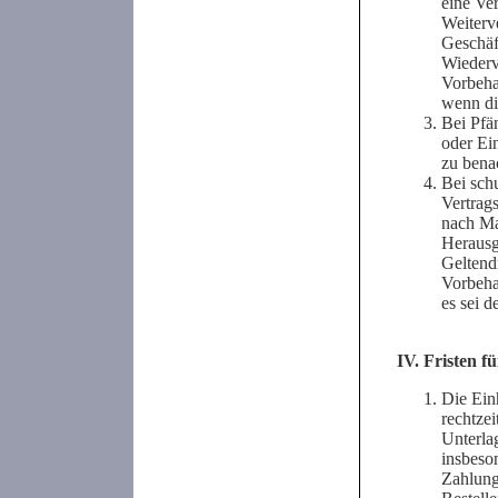
eine Ve
Weiterv
Geschäf
Wiederv
Vorbeha
wenn die
Bei Pfä
oder Ein
zu bena
Bei sch
Vertrags
nach Ma
Herausg
Geltend
Vorbehal
es sei d
IV. Fristen 
Die Ein
rechtzei
Unterla
insbeso
Zahlung