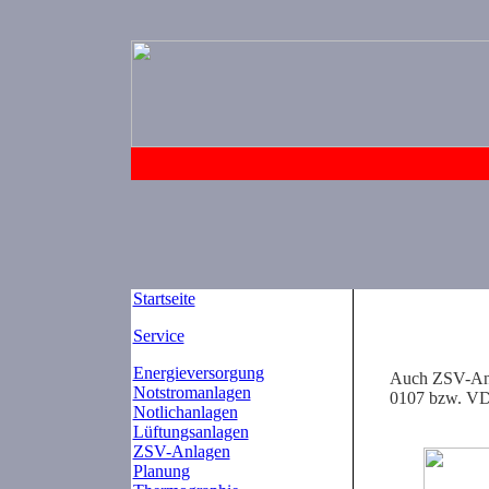
Startseite
Service
Energieversorgung
Auch ZSV-Anl
Notstromanlagen
0107 bzw. VDE
Notlichanlagen
Lüftungsanlagen
ZSV-Anlagen
Planung